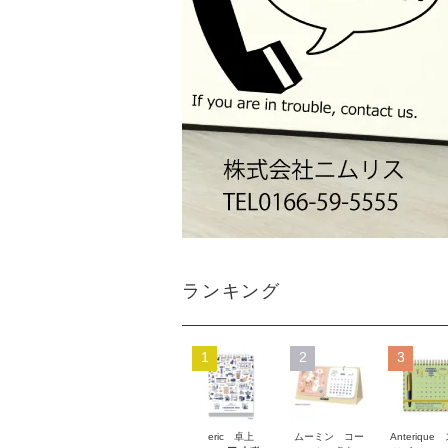
ランキング
1
2
3
eric 卓上
ムーミン コー
Anterique