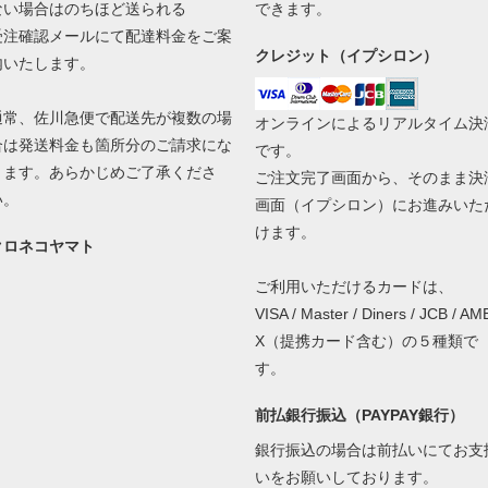
ない場合はのちほど送られる
できます。
受注確認メールにて配達料金をご案
クレジット（イプシロン）
内いたします。
通常、佐川急便で配送先が複数の場
オンラインによるリアルタイム決
合は発送料金も箇所分のご請求にな
です。
ります。あらかじめご了承くださ
ご注文完了画面から、そのまま決
い。
画面（イプシロン）にお進みいた
けます。
クロネコヤマト
ご利用いただけるカードは、
VISA / Master / Diners / JCB / AM
X（提携カード含む）の５種類で
す。
前払銀行振込（PAYPAY銀行）
銀行振込の場合は前払いにてお支
いをお願いしております。