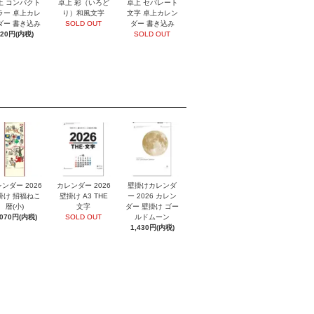
上 コンパクト
卓上 彩（いろど
卓上 セパレート
ラー 卓上カレ
り）和風文字
文字 卓上カレン
ダー 書き込み
SOLD OUT
ダー 書き込み
920円(内税)
SOLD OUT
ンダー 2026
カレンダー 2026
壁掛けカレンダ
掛け 招福ねこ
壁掛け A3 THE
ー 2026 カレン
暦(小)
文字
ダー 壁掛け ゴー
,070円(内税)
SOLD OUT
ルドムーン
1,430円(内税)