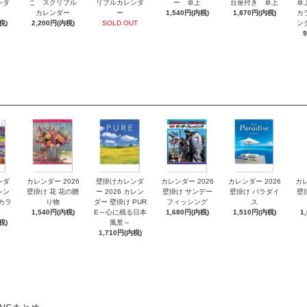
ンダ
こ スクリブル
リブルカレンダ
ー 卓上
台座付き 卓上
卓
カレンダー
ー
1,540円(内税)
1,870円(内税)
カ
税)
2,200円(内税)
SOLD OUT
ン
ンダ
カレンダー 2026
壁掛けカレンダ
カレンダー 2026
カレンダー 2026
カレ
レン
壁掛け 花 花の贈
ー 2026 カレン
壁掛け サンデー
壁掛け パラダイ
壁
 カラ
り物
ダー 壁掛け PUR
フィッシング
ス
1,540円(内税)
E～心に残る日本
1,680円(内税)
1,510円(内税)
1
税)
風景～
1,710円(内税)