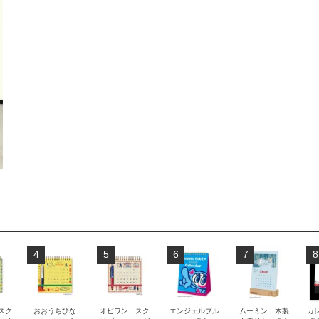
4
5
6
7
8
 スク
おおうちひな
オビワン スク
エンジェルブル
ムーミン 木製
カレ