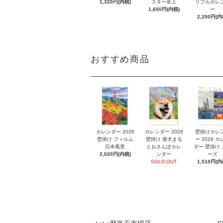
1,320円(内税)
スター卓上
リブルカレ
1,650円(内税)
ー
2,200円(内
おすすめ商品
カレンダー 2026
カレンダー 2026
壁掛けカレ
壁掛け フィルム
壁掛け 柴犬まる
ー 2026 カ
日本風景
とおさんぽカレ
ダー 壁掛け
2,020円(内税)
ンダー
ーズ
SOLD OUT
1,510円(内