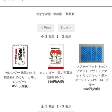
おすすめ順
価格順
新着順
< Prev
Next >
3
1
3
全
商品
-
表示
レジャーマット キャン
プマット アウトドアマ
カレンダー 元気の出る
カレンダー 愛の言葉猫
ット サウナマット 防水
猫語録日めくり（万年カ
語録日めくり
クッション CWLB141 ブ
レンダー）
850円(内税)
ルー
850円(内税)
550円(内税)
3
1
3
全
商品
-
表示