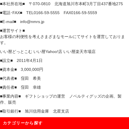
■本社所在地■ 〒070-0810 北海道旭川市本町3月丁目437番地275
■電話･FAX■ TEL0166-59-5555 FAX0166-59-5559
■E-mail■ info@nmrs.jp
■運営サイト■
お客様の利便性を考えさまざまなモールにてサイトを運営しておりま
す。
いい暦どっとこむ
いい暦Yahoo!店
いい暦楽天市場店
■設立■ 2011年4月1日
■資本金■ 3,000,000円
■代表者■ 窪田 希美
■責任者■ 窪田 幸雄
■事業内容■ ギフトショップの運営 ノベルティグッズの企画、製
作、販売
■取引銀行■ 旭川信用金庫 北星支店
カテゴリーから探す