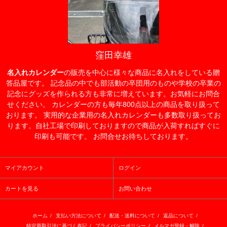
窪田幸雄
名入れカレンダー
の販売を中心に様々な商品に名入れをしている贈
答品屋です。 記念品の中でも部活動の卒団用のものや学校の卒業の
記念にグッズを作られる方も非常に増えています。お気軽にお問合
せください。 カレンダーの方も毎年800点以上の商品を取り扱って
おります。 実用的な企業用の名入れカレンダーも多数取り扱ってお
ります。自社工場で印刷しておりますので商品が入荷すればすぐに
印刷も可能です。 お問合せお待ちしております。
マイアカウント
ログイン
カートを見る
お問い合わせ
ホーム
/
支払い方法について
/
配送・送料について
/
返品について
/
特定商取引法に基づく表記
/
プライバシーポリシー
/
メルマガ登録・解除
/