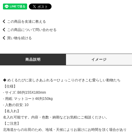
この商品を友達に教える
この商品について問い合わせる
買い物を続ける
商品説明
イメージ
◆ めくるたびに楽しさあふれるーひょっこりのぞきこむ愛らしい動物たち
【仕様】
- サイズ: B6判155X180mm
- 用紙: マットコート46判150kg
- 入数の目安: 10
【名入れ】
名入れ可能です。内容・色数・納期などお気軽にご相談ください。
【ご注意】
北海道からの出荷のため、地域・天候によりお届けにお時間を頂く場合があり